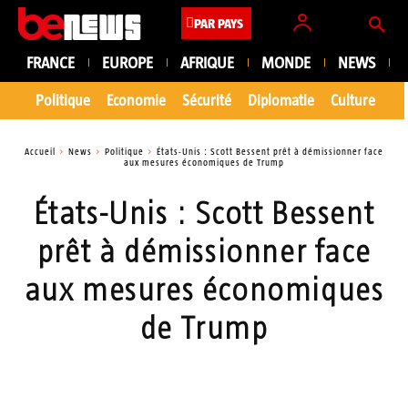
PAR PAYS
FRANCE
EUROPE
AFRIQUE
MONDE
NEWS
Politique
Economie
Sécurité
Diplomatie
Culture
En
Accueil
News
Politique
États-Unis : Scott Bessent prêt à démissionner face
aux mesures économiques de Trump
États-Unis : Scott Bessent
prêt à démissionner face
aux mesures économiques
de Trump