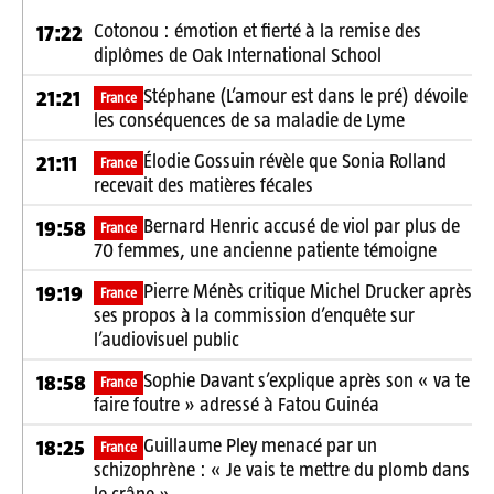
Cotonou : émotion et fierté à la remise des
17:22
diplômes de Oak International School
Stéphane (L’amour est dans le pré) dévoile
21:21
France
les conséquences de sa maladie de Lyme
Élodie Gossuin révèle que Sonia Rolland
21:11
France
recevait des matières fécales
Bernard Henric accusé de viol par plus de
19:58
France
70 femmes, une ancienne patiente témoigne
Pierre Ménès critique Michel Drucker après
19:19
France
ses propos à la commission d’enquête sur
l’audiovisuel public
Sophie Davant s’explique après son « va te
18:58
France
faire foutre » adressé à Fatou Guinéa
Guillaume Pley menacé par un
18:25
France
schizophrène : « Je vais te mettre du plomb dans
le crâne »