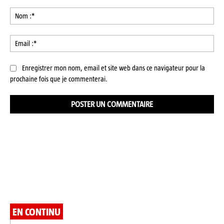
Commenter
:
No
:*
Ema
:*
Enregistrer mon nom, email et site web dans ce navigateur pour la
prochaine fois que je commenterai.
EN CONTINU