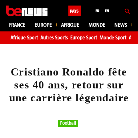
PAYS
FR
EN
FRANCE
EUROPE
AFRIQUE
MONDE
NEWS
Afrique Sport
Autres Sports
Europe Sport
Monde Sport
Asie
Cristiano Ronaldo fête
ses 40 ans, retour sur
une carrière légendaire
Football