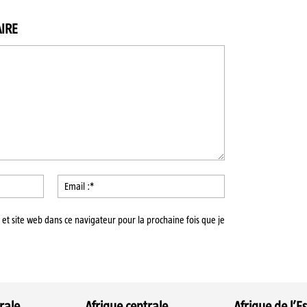
IRE
Nom
Email
:*
:*
et site web dans ce navigateur pour la prochaine fois que je
rale
Afrique centrale
Afrique de l’Es