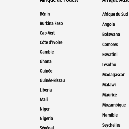
Bénin
Afrique du Sud
Burkina Faso
Angola
Cap-Vert
Botswana
Côte d’Ivoire
Comores
Gambie
Eswatini
Ghana
Lesotho
Guinée
Madagascar
Guinée-Bissau
Malawi
Liberia
Maurice
Mali
Mozambique
Niger
Namibie
Nigeria
Seychelles
Sénégal