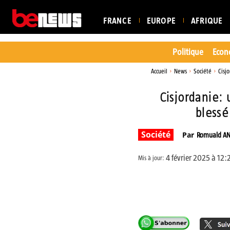
FRANCE
EUROPE
AFRIQUE
Politique
Econ
Accueil
News
Société
Cisjo
Cisjordanie: 
blessé
Société
Par
Romuald A
4 février 2025 à 12:
Mis à jour:
Partager