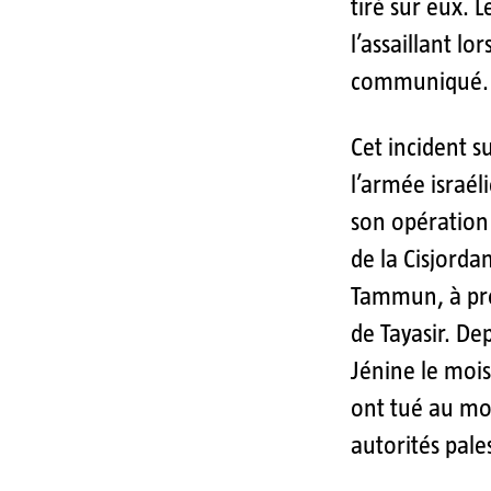
tiré sur eux. L
l’assaillant lo
communiqué.
Cet incident s
l’armée israél
son opération
de la Cisjorda
Tammun, à pro
de Tayasir. Dep
Jénine le mois 
ont tué au moi
autorités pale