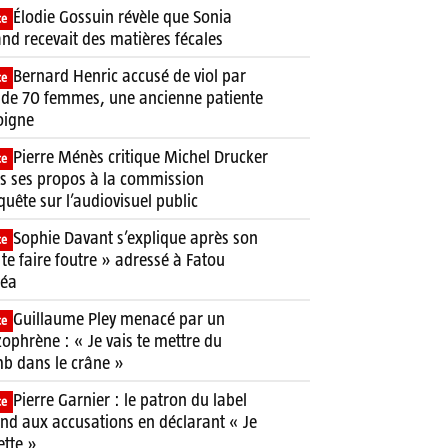
Élodie Gossuin révèle que Sonia
ce
and recevait des matières fécales
Bernard Henric accusé de viol par
ce
 de 70 femmes, une ancienne patiente
oigne
Pierre Ménès critique Michel Drucker
ce
s ses propos à la commission
quête sur l’audiovisuel public
Sophie Davant s’explique après son
ce
 te faire foutre » adressé à Fatou
néa
Guillaume Pley menacé par un
ce
zophrène : « Je vais te mettre du
b dans le crâne »
Pierre Garnier : le patron du label
ce
nd aux accusations en déclarant « Je
ette »