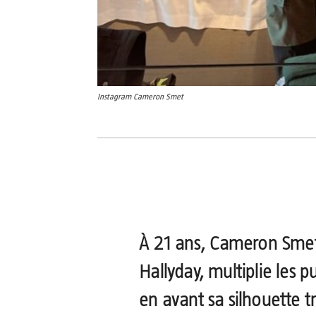
Instagram Cameron Smet
Partager
À 21 ans
, Cameron Smet,
Hallyday, multiplie les 
en avant sa silhouette t