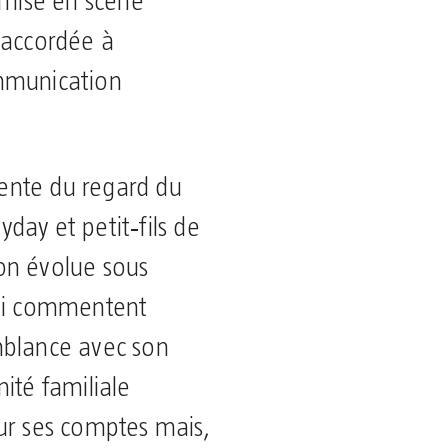
 mise en scène
 accordée à
mmunication
bsente du regard du
lyday et petit‑fils de
on évolue sous
qui commentent
mblance avec son
ité familiale
ur ses comptes mais,