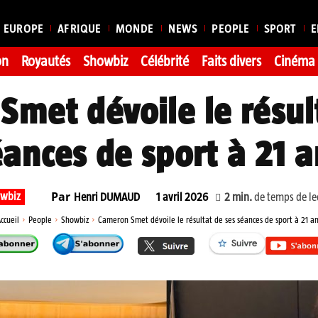
EUROPE
AFRIQUE
MONDE
NEWS
PEOPLE
SPORT
E
on
Royautés
Showbiz
Célébrité
Faits divers
Cinéma
met dévoile le résul
éances de sport à 21 a
Par
wbiz
2
min.
de temps de le
Henri DUMAUD
1 avril 2026
ccueil
People
Showbiz
Cameron Smet dévoile le résultat de ses séances de sport à 21 a