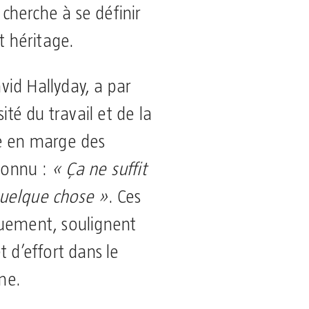
l cherche à se définir
 héritage.
id Hallyday, a par
ité du travail et de la
le en marge des
 connu :
« Ça ne suffit
 quelque chose »
. Ces
quement, soulignent
t d’effort dans le
me.