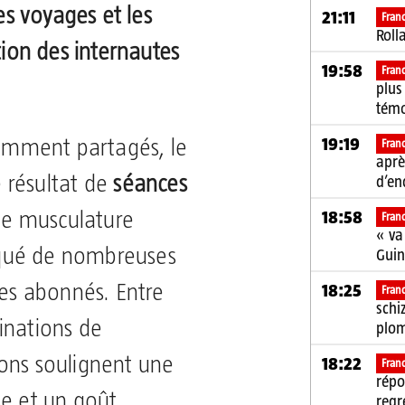
les voyages et les
21:11
Fran
Roll
tion des internautes
19:58
Fran
plus
tém
19:19
cemment partagés, le
Fran
aprè
 résultat de
séances
d’en
18:58
e musculature
Fran
« va
qué de nombreuses
Gui
18:25
ses abonnés. Entre
Fran
schi
inations de
plom
ons soulignent une
18:22
Fran
répo
se et un goût
regr