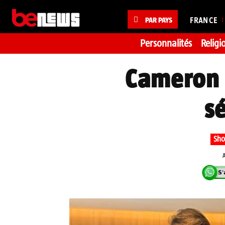
PAR PAYS
FRANCE
Personnalités
Religi
Cameron S
s
Sho
A