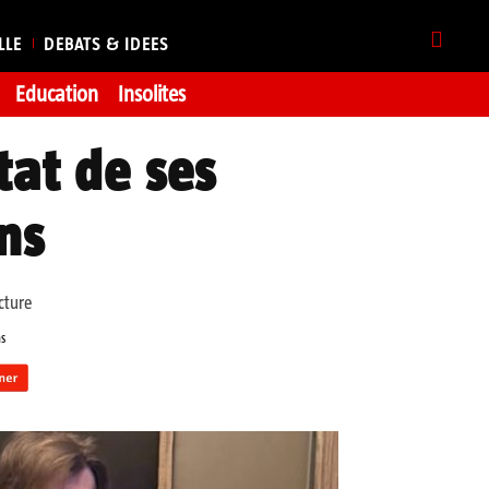
LLE
DEBATS & IDEES
Education
Insolites
tat de ses
ns
cture
ns