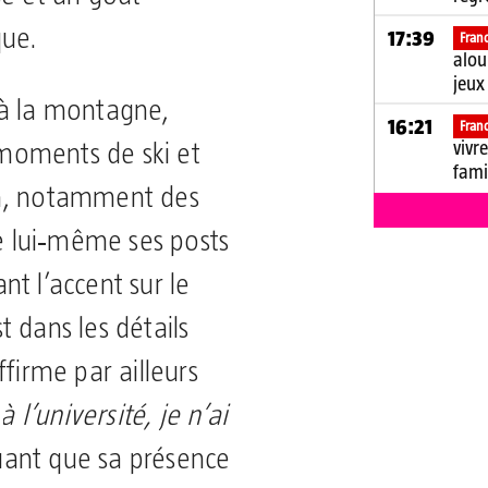
que.
17:39
Fran
alou
jeux
 à la montagne,
16:21
Fran
vivr
moments de ski et
fami
on, notamment des
 lui‑même ses posts
t l’accent sur le
 dans les détails
ffirme par ailleurs
à l’université, je n’ai
quant que sa présence