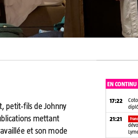
EN CONTINU
Coto
17:22
 petit‑fils de Johnny
dipl
publications mettant
21:21
Fran
dévo
ravaillée et son mode
Lym