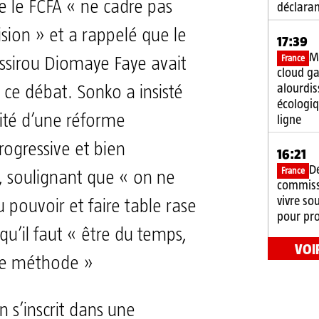
e le FCFA « ne cadre pas
déclaran
ision » et a rappelé que le
17:39
Mi
France
ssirou Diomaye Faye avait
cloud g
alourdis
ce débat. Sonko a insisté
écologiq
sité d’une réforme
ligne
ogressive et bien
16:21
D
France
 soulignant que « on ne
commiss
vivre so
 pouvoir et faire table rase
pour pro
qu’il faut « être du temps,
VOI
ne méthode »
n s’inscrit dans une