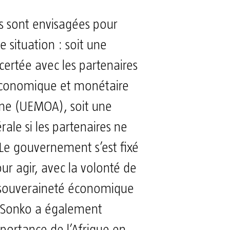
s sont envisagées pour
te situation : soit une
ertée avec les partenaires
économique et monétaire
ine (UEMOA), soit une
érale si les partenaires ne
 Le gouvernement s’est fixé
ur agir, avec la volonté de
a souveraineté économique
 Sonko a également
mportance de l’Afrique en