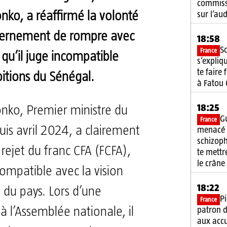
commiss
sur l’au
ko, a réaffirmé la volonté
ernement de rompre avec
18:58
S
France
 qu’il juge incompatible
s’expliq
te faire
itions du Sénégal.
à Fatou
18:25
ko, Premier ministre du
G
France
is avril 2024, a clairement
menacé 
schizoph
rejet du franc CFA (FCFA),
te mett
le crâne
compatible avec la vision
18:22
du pays. Lors d’une
Pi
France
patron d
à l’Assemblée nationale, il
aux acc