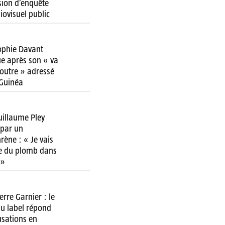
ion d’enquête
diovisuel public
ophie Davant
ue après son « va
 foutre » adressé
 Guinéa
uillaume Pley
par un
rène : « Je vais
re du plomb dans
 »
erre Garnier : le
u label répond
usations en