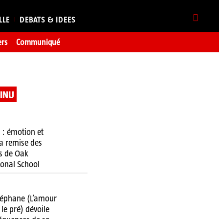
LLE
DEBATS & IDEES
ers
Communiqué
TINU
 : émotion et
 la remise des
s de Oak
ional School
téphane (L’amour
 le pré) dévoile