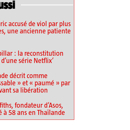
ussi
ic accusé de viol par plus
s, une ancienne patiente
llar : la reconstitution
d’une série Netflix’
ade décrit comme
sable » et « paumé » par
vant sa libération
fiths, fondateur d’Asos,
é à 58 ans en Thaïlande