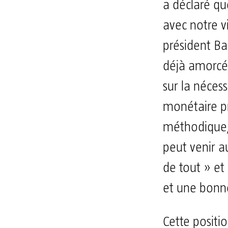
a déclaré qu
avec notre v
président Ba
déjà amorcé 
sur la néces
monétaire pr
méthodique,
peut venir au
de tout » et 
et une bon
Cette positio