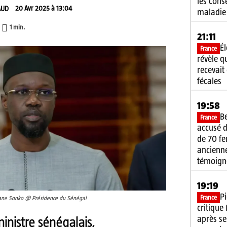
les cons
20 Avr 2025 à 13:04
AUD
maladie
1
min.
21:11
É
France
révèle q
recevait
fécales
19:58
B
France
accusé d
de 70 f
ancienne
témoign
19:19
P
France
mane Sonko @ Présidence du Sénégal
critique
après se
inistre sénégalais,