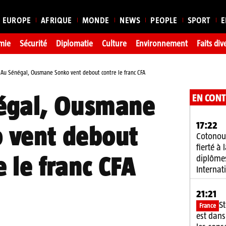
EUROPE
AFRIQUE
MONDE
NEWS
PEOPLE
SPORT
E
mie
Sécurité
Diplomatie
Culture
Environnement
Faits div
Au Sénégal, Ousmane Sonko vent debout contre le franc CFA
EN CON
égal, Ousmane
17:22
 vent debout
Cotonou
fierté à
e le franc CFA
diplôme
Internat
21:21
S
France
est dans