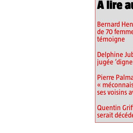
A lire a
Bernard Henr
de 70 femme
témoigne
Delphine Jubi
jugée ‘digne 
Pierre Palm
« méconnais
ses voisins a
Quentin Grif
serait décéd