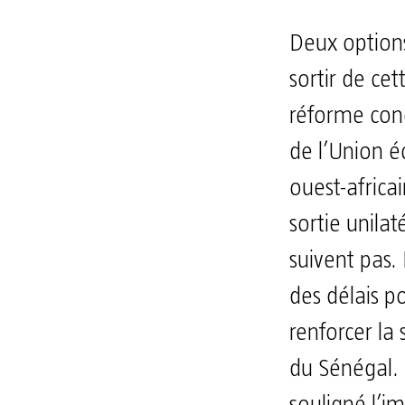
Deux option
sortir de cet
réforme conc
de l’Union 
ouest-africa
sortie unilat
suivent pas.
des délais po
renforcer l
du Sénégal.
souligné l’i