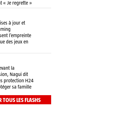
t « Je regrette »
ses à jour et
aming
sent l’empreinte
ue des jeux en
evant la
ion, Nagui dit
us protection H24
téger sa famille
R TOUS LES FLASHS