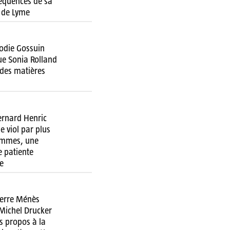
équences de sa
 de Lyme
lodie Gossuin
ue Sonia Rolland
 des matières
ernard Henric
e viol par plus
emmes, une
 patiente
e
ierre Ménès
 Michel Drucker
s propos à la