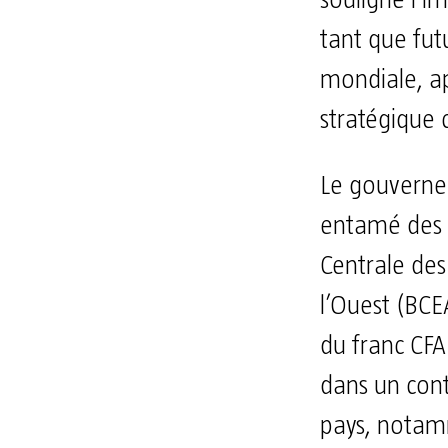
tant que fu
mondiale, ap
stratégique 
Le gouverne
entamé des 
Centrale des 
l’Ouest (BCE
du franc CFA .
dans un cont
pays, notamm