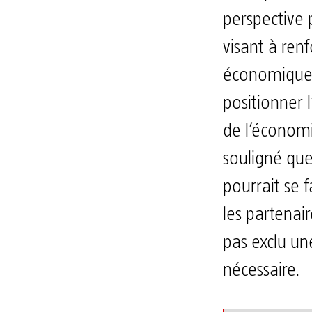
perspective 
visant à ren
économique 
positionner
de l’économ
souligné qu
pourrait se 
les partenai
pas exclu un
nécessaire.​