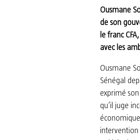
Ousmane Son
de son gouv
le franc CFA,
avec les amb
Ousmane Son
Sénégal depu
exprimé son 
qu’il juge in
économique 
intervention 