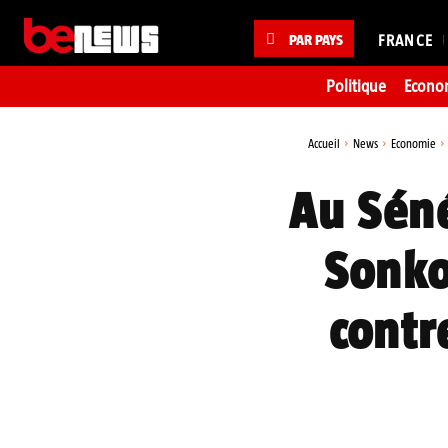
PAR PAYS
FRANCE
Politique
Econo
Accueil
News
Economie
Au Sén
Sonko
contr
Partager