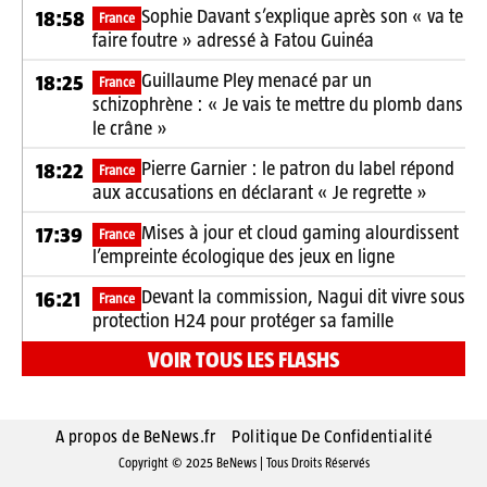
Sophie Davant s’explique après son « va te
18:58
France
faire foutre » adressé à Fatou Guinéa
Guillaume Pley menacé par un
18:25
France
schizophrène : « Je vais te mettre du plomb dans
le crâne »
Pierre Garnier : le patron du label répond
18:22
France
aux accusations en déclarant « Je regrette »
Mises à jour et cloud gaming alourdissent
17:39
France
l’empreinte écologique des jeux en ligne
Devant la commission, Nagui dit vivre sous
16:21
France
protection H24 pour protéger sa famille
VOIR TOUS LES FLASHS
A propos de BeNews.fr
Politique De Confidentialité
Copyright © 2025 BeNews | Tous Droits Réservés