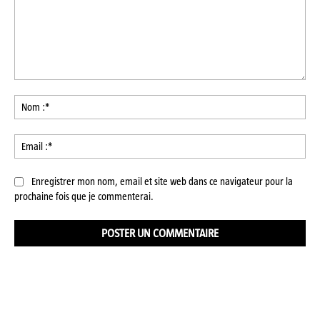
Commenter
:
No
:*
Ema
:*
Enregistrer mon nom, email et site web dans ce navigateur pour la
prochaine fois que je commenterai.