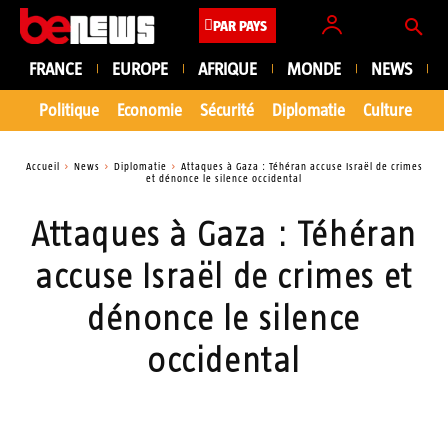
PAR PAYS
FRANCE
EUROPE
AFRIQUE
MONDE
NEWS
Politique
Economie
Sécurité
Diplomatie
Culture
En
Accueil
News
Diplomatie
Attaques à Gaza : Téhéran accuse Israël de crimes
et dénonce le silence occidental
Attaques à Gaza : Téhéran
accuse Israël de crimes et
dénonce le silence
occidental