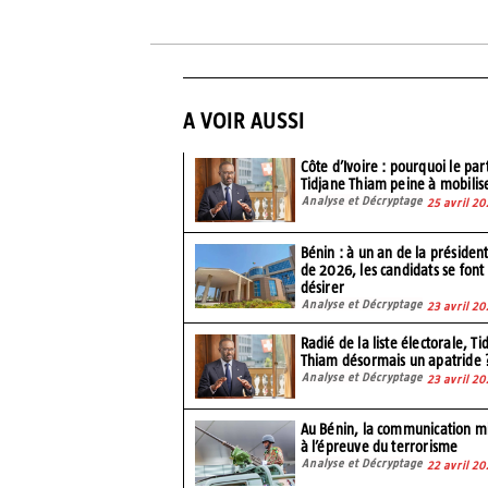
A VOIR AUSSI
Côte d’Ivoire : pourquoi le par
Tidjane Thiam peine à mobilis
Analyse et Décryptage
25 avril 20
Bénin : à un an de la président
de 2026, les candidats se font
désirer
Analyse et Décryptage
23 avril 20
Radié de la liste électorale, Ti
Thiam désormais un apatride 
Analyse et Décryptage
23 avril 20
Au Bénin, la communication mi
à l’épreuve du terrorisme
Analyse et Décryptage
22 avril 20