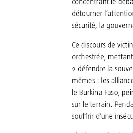
concentrant le débat
détourner l’attenti
sécurité, la gouver
Ce discours de vic
orchestrée, mettant
« défendre la souver
mêmes : les allianc
le Burkina Faso, pe
sur le terrain. Pen
souffrir d’une insé