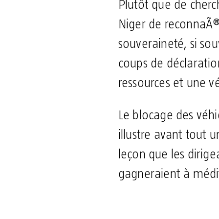
Plutôt que de cherch
Niger de reconnaÃ®tr
souveraineté, si so
coups de déclaratio
ressources et une v
Le blocage des véhic
illustre avant tout 
leçon que les dirig
gagneraient à médi
Partager