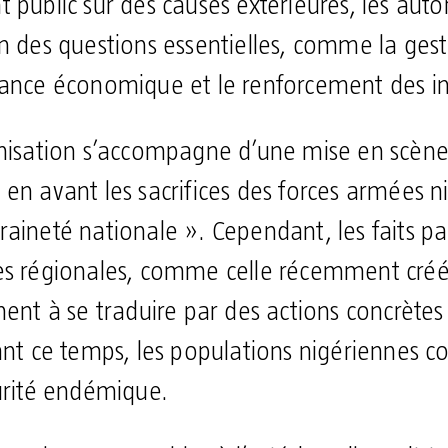
 public sur des causes extérieures, les auto
on des questions essentielles, comme la gest
nance économique et le renforcement des ins
timisation s’accompagne d’une mise en scè
 en avant les sacrifices des forces armées 
aineté nationale ». Cependant, les faits pa
es régionales, comme celle récemment créée
inent à se traduire par des actions concrète
dant ce temps, les populations nigériennes c
curité endémique.