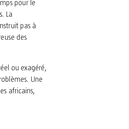
temps pour le
s. La
struit pas à
reuse des
réel ou exagéré,
 problèmes. Une
s africains,