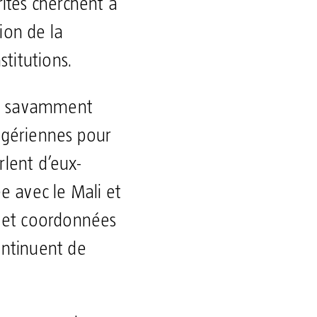
rités cherchent à
ion de la
titutions.
ne savamment
nigériennes pour
rlent d’eux-
 avec le Mali et
s et coordonnées
ontinuent de