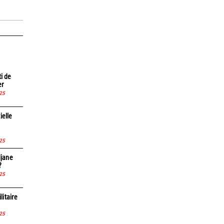
ti de
er
25
ielle
25
djane
?
25
litaire
25