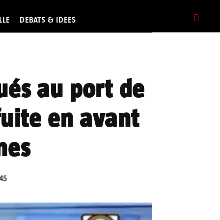
LLE
DEBATS & IDEES
ués au port de
fuite en avant
nes
:45