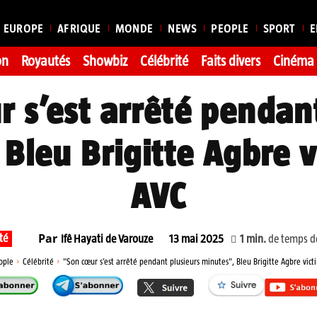
EUROPE
AFRIQUE
MONDE
NEWS
PEOPLE
SPORT
E
on
Royautés
Showbiz
Célébrité
Faits divers
Cinéma
 s’est arrêté pendan
Bleu Brigitte Agbre 
AVC
Par
té
1
min.
de temps de
Ifê Hayati de Varouze
13 mai 2025
ople
Célébrité
"Son cœur s’est arrêté pendant plusieurs minutes", Bleu Brigitte Agbre vic