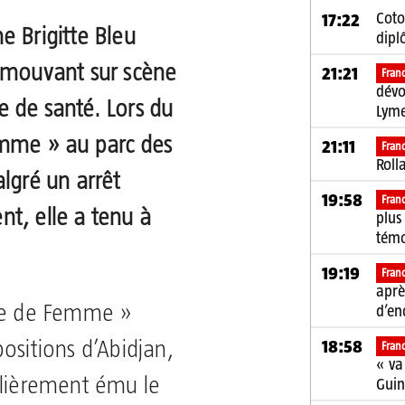
Coto
17:22
e Brigitte Bleu
dipl
émouvant sur scène
21:21
Fran
dévo
 de santé. Lors du
Lym
emme » au parc des
21:11
Fran
Roll
lgré un arrêt
19:58
Fran
t, elle a tenu à
plus
tém
19:19
Fran
aprè
ôle de Femme »
d’en
18:58
ositions d’Abidjan,
Fran
« va
ulièrement ému le
Gui