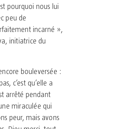
est pourquoi nous lui
ec peu de
rfaitement incarné »,
a, initiatrice du
 encore bouleversée :
as, c’est qu’elle a
’est arrêté pendant
 une miraculée qui
ons peur, mais avons