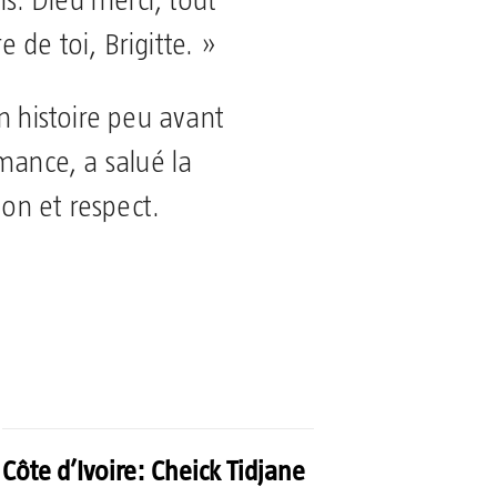
ns. Dieu merci, tout
e de toi, Brigitte. »
n histoire peu avant
mance, a salué la
n et respect.
Côte d’Ivoire: Cheick Tidjane