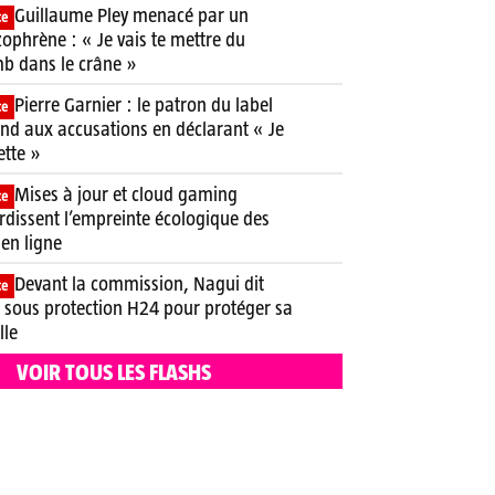
Guillaume Pley menacé par un
ce
zophrène : « Je vais te mettre du
b dans le crâne »
Pierre Garnier : le patron du label
ce
nd aux accusations en déclarant « Je
ette »
Mises à jour et cloud gaming
ce
rdissent l’empreinte écologique des
 en ligne
Devant la commission, Nagui dit
ce
e sous protection H24 pour protéger sa
lle
VOIR TOUS LES FLASHS