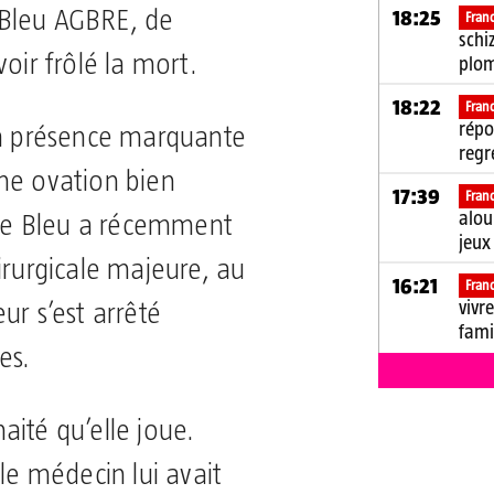
18:25
e Bleu AGBRE, de
Fran
schi
oir frôlé la mort.
plom
18:22
Fran
répo
sa présence marquante
regr
ne ovation bien
17:39
Fran
alou
itte Bleu a récemment
jeux
irurgicale majeure, au
16:21
Fran
vivr
ur s’est arrêté
fami
es.
ité qu’elle joue.
 le médecin lui avait