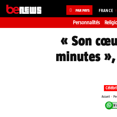
PAR PAYS
FRANCE
Personnalités
Religi
« Son cœur
minutes », 
Célébri
Accueil
Pe