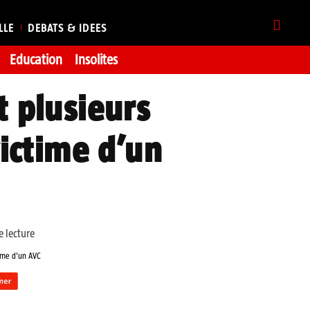
LLE
DEBATS & IDEES
Education
Insolites
t plusieurs
victime d’un
 lecture
time d'un AVC