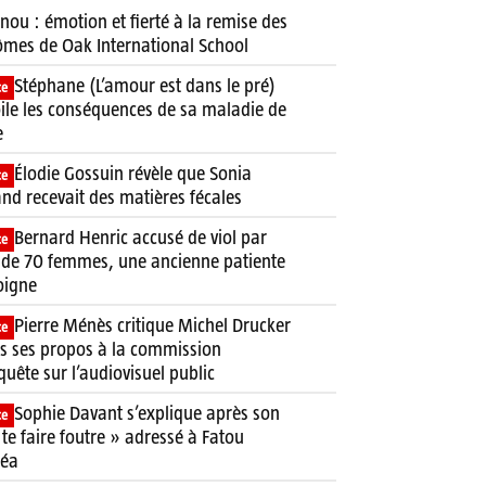
nou : émotion et fierté à la remise des
ômes de Oak International School
Stéphane (L’amour est dans le pré)
ce
ile les conséquences de sa maladie de
e
Élodie Gossuin révèle que Sonia
ce
and recevait des matières fécales
Bernard Henric accusé de viol par
ce
 de 70 femmes, une ancienne patiente
oigne
Pierre Ménès critique Michel Drucker
ce
s ses propos à la commission
quête sur l’audiovisuel public
Sophie Davant s’explique après son
ce
 te faire foutre » adressé à Fatou
néa