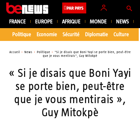
PAR PAYS
FRANCE
EUROPE
AFRIQUE
MONDE
NEWS
Politique
Economie
Sécurité
Diplomatie
Culture
En
Accueil
News
Politique
"Si je disais que Boni Yayi se porte bien, peut-être
que je vous mentirais", Guy Mitokpè
« Si je disais que Boni Yayi
se porte bien, peut-être
que je vous mentirais »,
Guy Mitokpè