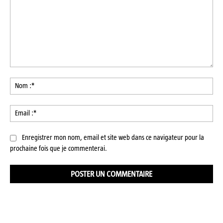
Commenter
:
No
:*
Ema
:*
Enregistrer mon nom, email et site web dans ce navigateur pour la
prochaine fois que je commenterai.