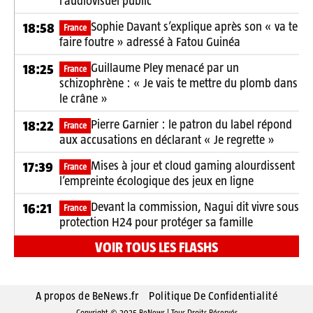
l’audiovisuel public
Sophie Davant s’explique après son « va te
18:58
France
faire foutre » adressé à Fatou Guinéa
Guillaume Pley menacé par un
18:25
France
schizophrène : « Je vais te mettre du plomb dans
le crâne »
Pierre Garnier : le patron du label répond
18:22
France
aux accusations en déclarant « Je regrette »
Mises à jour et cloud gaming alourdissent
17:39
France
l’empreinte écologique des jeux en ligne
Devant la commission, Nagui dit vivre sous
16:21
France
protection H24 pour protéger sa famille
VOIR TOUS LES FLASHS
A propos de BeNews.fr
Politique De Confidentialité
Copyright © 2025 BeNews | Tous Droits Réservés