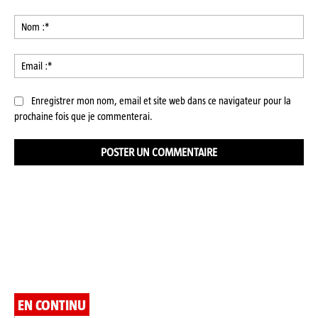
Commenter
:
No
:*
Ema
:*
Enregistrer mon nom, email et site web dans ce navigateur pour la
prochaine fois que je commenterai.
EN CONTINU