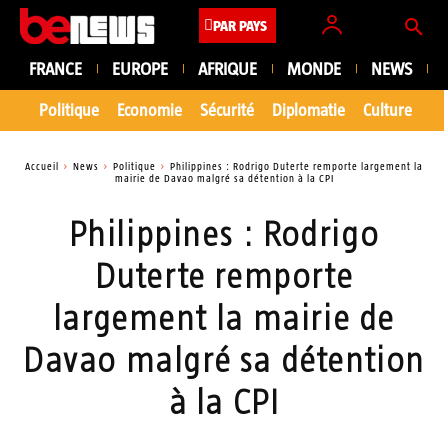
PAR PAYS
FRANCE
EUROPE
AFRIQUE
MONDE
NEWS
Politique
Economie
Sécurité
Diplomatie
Culture
En
Accueil
News
Politique
Philippines : Rodrigo Duterte remporte largement la
mairie de Davao malgré sa détention à la CPI
Philippines : Rodrigo
Duterte remporte
largement la mairie de
Davao malgré sa détention
à la CPI