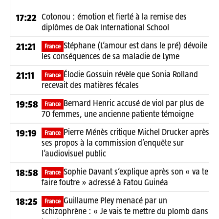
Cotonou : émotion et fierté à la remise des
17:22
diplômes de Oak International School
Stéphane (L’amour est dans le pré) dévoile
21:21
France
les conséquences de sa maladie de Lyme
Élodie Gossuin révèle que Sonia Rolland
21:11
France
recevait des matières fécales
Bernard Henric accusé de viol par plus de
19:58
France
70 femmes, une ancienne patiente témoigne
Pierre Ménès critique Michel Drucker après
19:19
France
ses propos à la commission d’enquête sur
l’audiovisuel public
Sophie Davant s’explique après son « va te
18:58
France
faire foutre » adressé à Fatou Guinéa
Guillaume Pley menacé par un
18:25
France
schizophrène : « Je vais te mettre du plomb dans