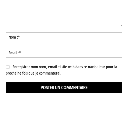
Commenter
:
No
:*
Ema
:*
Enregistrer mon nom, email et site web dans ce navigateur pour la
prochaine fois que je commenterai.