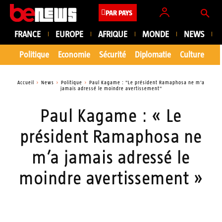
PAR PAYS
FRANCE
EUROPE
AFRIQUE
MONDE
NEWS
Politique
Economie
Sécurité
Diplomatie
Culture
En
Accueil
News
Politique
Paul Kagame : "Le président Ramaphosa ne m'a
jamais adressé le moindre avertissement"
Paul Kagame : « Le
président Ramaphosa ne
m’a jamais adressé le
moindre avertissement »