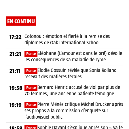
EN CONTINU
Cotonou : émotion et fierté à la remise des
17:22
diplômes de Oak International School
Stéphane (L’amour est dans le pré) dévoile
21:21
France
les conséquences de sa maladie de Lyme
Élodie Gossuin révèle que Sonia Rolland
21:11
France
recevait des matières fécales
Bernard Henric accusé de viol par plus de
19:58
France
70 femmes, une ancienne patiente témoigne
Pierre Ménès critique Michel Drucker après
19:19
France
ses propos à la commission d’enquête sur
l’audiovisuel public
Sophie Davant s’explique après son « va te
18:58
France