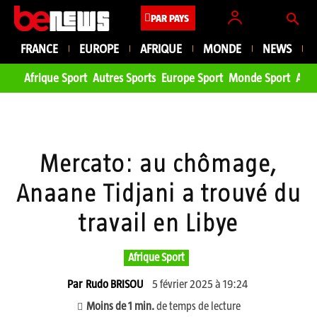
PAR PAYS
FRANCE
EUROPE
AFRIQUE
MONDE
NEWS
Afrique Sport
Autres Sports
Europe Sport
Monde Sport
Asie
Mercato: au chômage,
Anaane Tidjani a trouvé du
travail en Libye
Afrique Sport
5 février 2025 à 19:24
Par
Rudo BRISOU
Moins de 1
min.
de temps de lecture