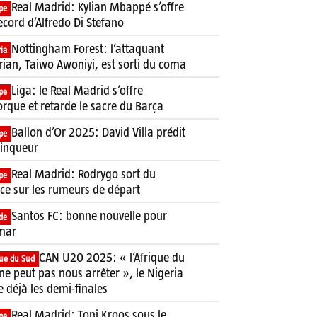
Real Madrid: Kylian Mbappé s’offre
pe
ecord d’Alfredo Di Stefano
Nottingham Forest: l’attaquant
ia
rian, Taiwo Awoniyi, est sorti du coma
Liga: le Real Madrid s’offre
pe
rque et retarde le sacre du Barça
Ballon d’Or 2025: David Villa prédit
pe
ainqueur
Real Madrid: Rodrygo sort du
pe
nce sur les rumeurs de départ
Santos FC: bonne nouvelle pour
de
mar
CAN U20 2025: « l’Afrique du
que du Sud
ne peut pas nous arrêter », le Nigeria
e déjà les demi-finales
Real Madrid: Toni Kroos sous le
pe