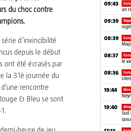
09:43
Euro
urs du choc contre
un r
ampions.
09:39
Niger
nigé
08:39
Euro
série d’invincibilité
Majo
ncus depuis le début
08:37
Euro
le v
ns ont été écrasés par
08:36
Euro
 de la 31è journée du
sile
d’une rencontre
19:44
Mon
Ney
Rouge & Bleu se sont
19:40
Afri
-1.
Sud 
lanc
 demi-heure de jeu
17:13
Euro