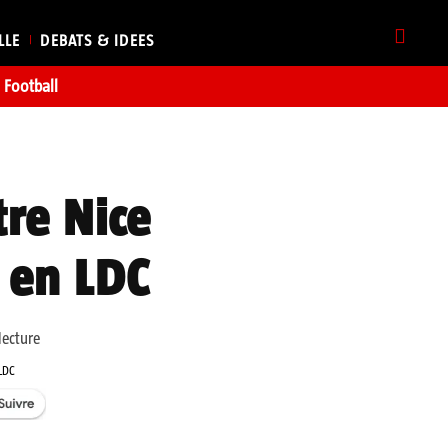
LLE
DEBATS & IDEES
Football
tre Nice
l en LDC
lecture
 LDC