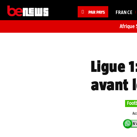
PAR PAYS
FRANCE
Afrique 
Ligue 1
avant l
Footb
Acc