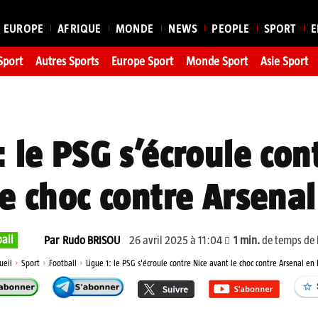
EUROPE
AFRIQUE
MONDE
NEWS
PEOPLE
SPORT
E
Sport
Autres Sports
Europe Sport
Monde Sport
Asie Sport
: le PSG s’écroule con
e choc contre Arsena
all
26 avril 2025 à 11:04
1
min.
de temps de 
Par
Rudo BRISOU
ueil
Sport
Football
Ligue 1: le PSG s'écroule contre Nice avant le choc contre Arsenal en