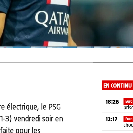
EN CONTINU
18:26
Euro
e électrique, le PSG
pris
(1-3) vendredi soir en
12:17
Euro
choc
faite pour les