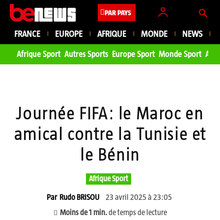
PAR PAYS
FRANCE
EUROPE
AFRIQUE
MONDE
NEWS
Afrique Sport
Autres Sports
Europe Sport
Monde Sport
Asie
Journée FIFA: le Maroc en
amical contre la Tunisie et
le Bénin
Afrique Sport
23 avril 2025 à 23:05
Par
Rudo BRISOU
Moins de 1
min.
de temps de lecture