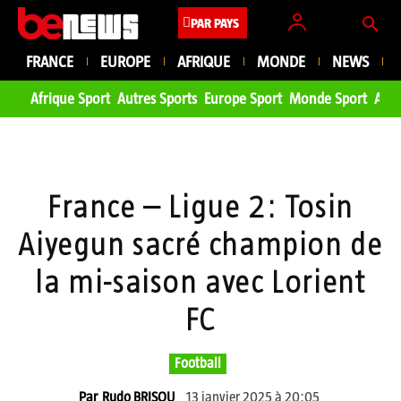
PAR PAYS
FRANCE
EUROPE
AFRIQUE
MONDE
NEWS
Afrique Sport
Autres Sports
Europe Sport
Monde Sport
Asie
France – Ligue 2: Tosin
Aiyegun sacré champion de
la mi-saison avec Lorient
FC
Football
13 janvier 2025 à 20:05
Par
Rudo BRISOU