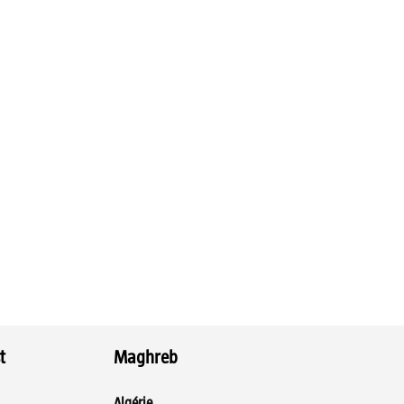
t
Maghreb
Algérie