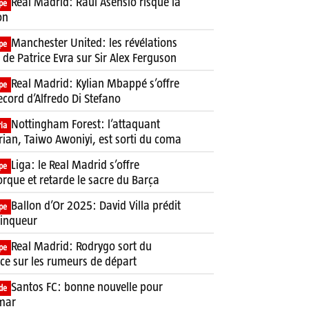
Real Madrid: Raul Asensio risque la
pe
on
Manchester United: les révélations
pe
 de Patrice Evra sur Sir Alex Ferguson
Real Madrid: Kylian Mbappé s’offre
pe
ecord d’Alfredo Di Stefano
Nottingham Forest: l’attaquant
ia
rian, Taiwo Awoniyi, est sorti du coma
Liga: le Real Madrid s’offre
pe
rque et retarde le sacre du Barça
Ballon d’Or 2025: David Villa prédit
pe
ainqueur
Real Madrid: Rodrygo sort du
pe
nce sur les rumeurs de départ
Santos FC: bonne nouvelle pour
de
mar