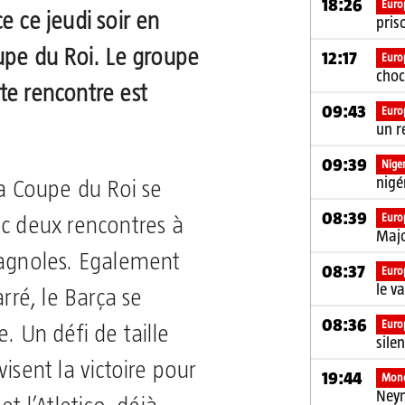
18:26
Euro
e ce jeudi soir en
pris
oupe du Roi. Le groupe
12:17
Euro
choc
te rencontre est
09:43
Euro
un r
09:39
Niger
nigé
la Coupe du Roi se
08:39
Euro
ec deux rencontres à
Majo
pagnoles. Egalement
08:37
Euro
le v
arré, le Barça se
08:36
Euro
. Un défi de taille
sile
isent la victoire pour
19:44
Mon
Ney