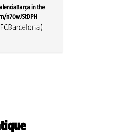
alenciaBarça
in the
.com/n70wJStDPH
FCBarcelona)
tique