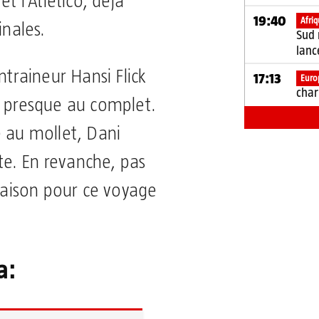
et l’Atletico, déjà
19:40
Afri
inales.
Sud 
lanc
ntraineur Hansi Flick
17:13
Euro
char
e presque au complet.
e au mollet, Dani
ste. En revanche, pas
 maison pour ce voyage
a: