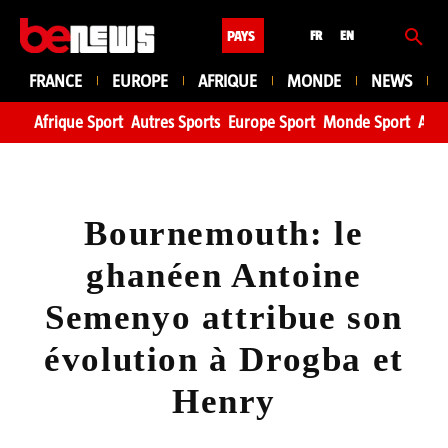
PAYS
FR
EN
FRANCE
EUROPE
AFRIQUE
MONDE
NEWS
Afrique Sport
Autres Sports
Europe Sport
Monde Sport
Asie
Bournemouth: le
ghanéen Antoine
Semenyo attribue son
évolution à Drogba et
Henry