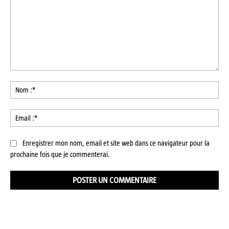
Commenter
:
No
:*
Ema
:*
Enregistrer mon nom, email et site web dans ce navigateur pour la
prochaine fois que je commenterai.