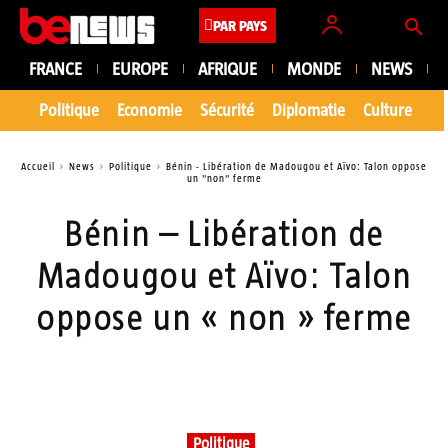
PAR PAYS
FRANCE
EUROPE
AFRIQUE
MONDE
NEWS
Politique
Economie
Sécurité
Diplomatie
Culture
En
Accueil
News
Politique
Bénin - Libération de Madougou et Aïvo: Talon oppose
un "non" ferme
Bénin – Libération de
Madougou et Aïvo: Talon
oppose un « non » ferme
Politique