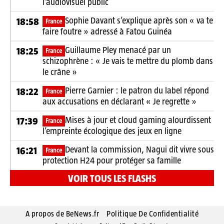
l’audiovisuel public
Sophie Davant s’explique après son « va te
18:58
France
faire foutre » adressé à Fatou Guinéa
Guillaume Pley menacé par un
18:25
France
schizophrène : « Je vais te mettre du plomb dans
le crâne »
Pierre Garnier : le patron du label répond
18:22
France
aux accusations en déclarant « Je regrette »
Mises à jour et cloud gaming alourdissent
17:39
France
l’empreinte écologique des jeux en ligne
Devant la commission, Nagui dit vivre sous
16:21
France
protection H24 pour protéger sa famille
VOIR TOUS LES FLASHS
A propos de BeNews.fr
Politique De Confidentialité