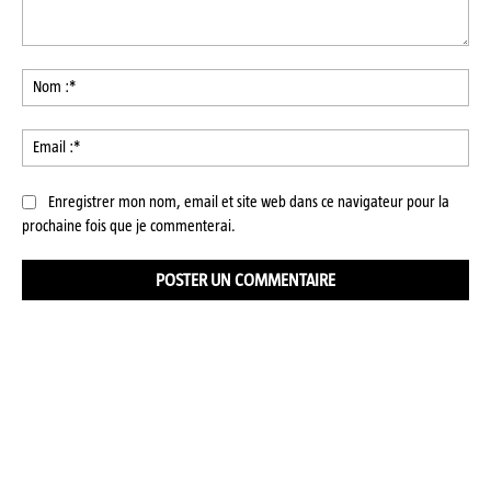
Commenter
:
No
:*
Ema
:*
Enregistrer mon nom, email et site web dans ce navigateur pour la
prochaine fois que je commenterai.