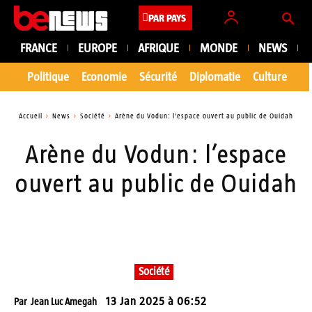
PAR PAYS
FRANCE
EUROPE
AFRIQUE
MONDE
NEWS
Politique
Economie
Sécurité
Diplomatie
Culture
En
Accueil
News
Société
Arène du Vodun: l'espace ouvert au public de Ouidah
Arène du Vodun: l’espace
ouvert au public de Ouidah
Société
13 Jan 2025 à 06:52
Par
Jean Luc Amegah