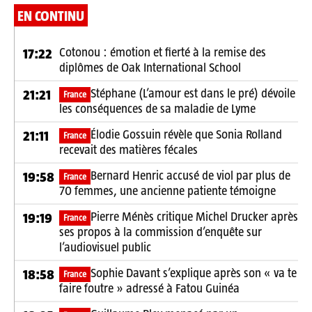
EN CONTINU
Cotonou : émotion et fierté à la remise des
17:22
diplômes de Oak International School
Stéphane (L’amour est dans le pré) dévoile
21:21
France
les conséquences de sa maladie de Lyme
Élodie Gossuin révèle que Sonia Rolland
21:11
France
recevait des matières fécales
Bernard Henric accusé de viol par plus de
19:58
France
70 femmes, une ancienne patiente témoigne
Pierre Ménès critique Michel Drucker après
19:19
France
ses propos à la commission d’enquête sur
l’audiovisuel public
Sophie Davant s’explique après son « va te
18:58
France
faire foutre » adressé à Fatou Guinéa