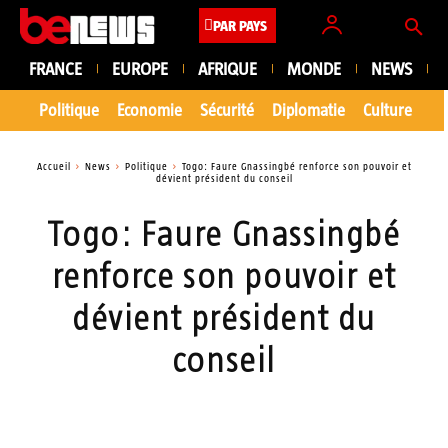
PAR PAYS
FRANCE
EUROPE
AFRIQUE
MONDE
NEWS
Politique
Economie
Sécurité
Diplomatie
Culture
En
Accueil
News
Politique
Togo: Faure Gnassingbé renforce son pouvoir et
dévient président du conseil
Togo: Faure Gnassingbé
renforce son pouvoir et
dévient président du
conseil