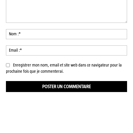
Commenter
:
No
:*
Ema
:*
Enregistrer mon nom, email et site web dans ce navigateur pour la
prochaine fois que je commenterai.