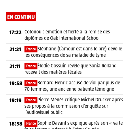
EN CONTINU
Cotonou : émotion et fierté à la remise des
17:22
diplômes de Oak International School
Stéphane (L’amour est dans le pré) dévoile
21:21
France
les conséquences de sa maladie de Lyme
Élodie Gossuin révèle que Sonia Rolland
21:11
France
recevait des matières fécales
Bernard Henric accusé de viol par plus de
19:58
France
70 femmes, une ancienne patiente témoigne
Pierre Ménès critique Michel Drucker après
19:19
France
ses propos à la commission d’enquête sur
l’audiovisuel public
Sophie Davant s’explique après son « va te
18:58
France