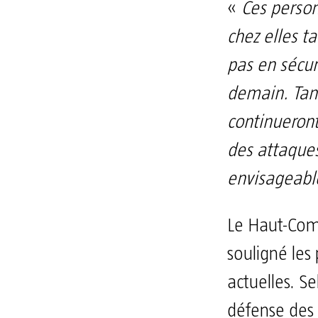
«
Ces person
chez elles ta
pas en sécu
demain. Tant
continueront
des attaques
envisageab
Le Haut-Com
souligné les 
actuelles. Sel
défense des 