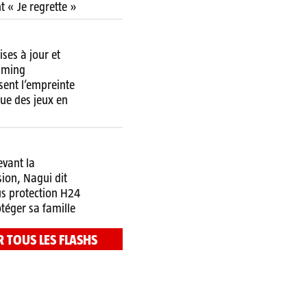
t « Je regrette »
ses à jour et
aming
sent l’empreinte
ue des jeux en
evant la
ion, Nagui dit
us protection H24
téger sa famille
R TOUS LES FLASHS