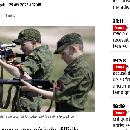
les cons
29 Avr 2025 à 12:48
gah
maladie
1
min.
21:11
É
France
révèle q
recevait
fécales
19:58
B
France
accusé d
de 70 f
ancienne
témoign
19:19
P
France
duire un cours de formation militaire dÃ¨s le collÃ¨ge
critique
après se