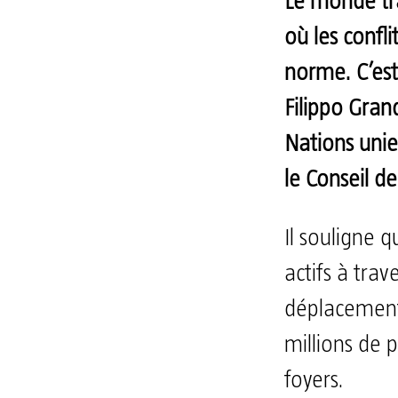
Le monde tra
où les confli
norme. C’es
Filippo Gran
Nations unie
le Conseil de
Il souligne q
actifs à trav
déplacements
millions de 
foyers.