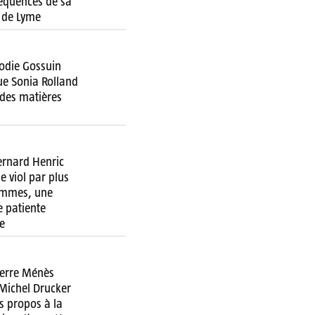
équences de sa
 de Lyme
lodie Gossuin
ue Sonia Rolland
 des matières
ernard Henric
e viol par plus
emmes, une
 patiente
e
ierre Ménès
 Michel Drucker
s propos à la