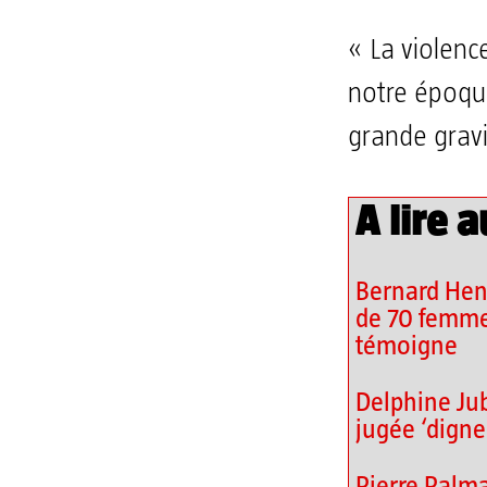
« La violenc
notre époque
grande gravi
A lire a
Bernard Henr
de 70 femme
témoigne
Delphine Jubi
jugée ‘digne 
Pierre Palm