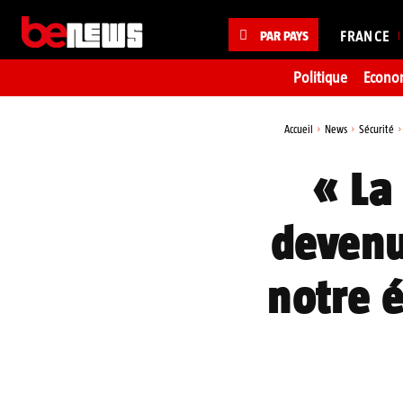
PAR PAYS
FRANCE
Politique
Econo
Accueil
News
Sécurité
« La
devenu
notre 
Partager