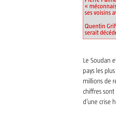
« méconnais
ses voisins a
Quentin Grif
serait décéd
Le Soudan et
pays les plu
millions de r
chiffres son
d’une crise 