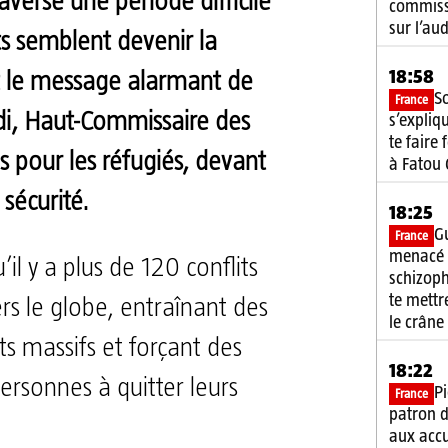
verse une période difficile
commiss
sur l’au
ts semblent devenir la
18:58
t le message alarmant de
S
France
di, Haut-Commissaire des
s’expliq
te faire
s pour les réfugiés, devant
à Fatou
 sécurité.
18:25
G
France
menacé 
u’il y a plus de 120 conflits
schizoph
te mett
ers le globe, entraînant des
le crâne
 massifs et forçant des
18:22
personnes à quitter leurs
Pi
France
patron d
aux acc