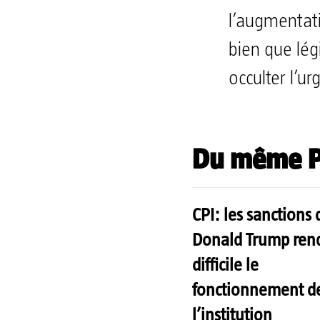
l’augmentati
bien que lég
occulter l’u
Du même P
CPI: les sanctions 
Donald Trump ren
difficile le
fonctionnement d
l’institution