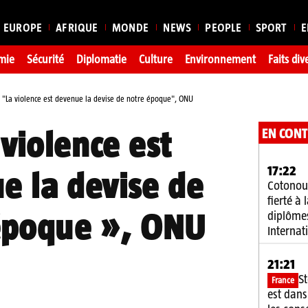
EUROPE
AFRIQUE
MONDE
NEWS
PEOPLE
SPORT
E
mie
Sécurité
Diplomatie
Culture
Environnement
Faits div
"La violence est devenue la devise de notre époque", ONU
EN CON
 violence est
17:22
e la devise de
Cotonou
fierté à
époque », ONU
diplôme
Internat
21:21
S
France
est dans