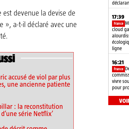
déclaran
e est devenue la devise de
17:39
Mi
 », a-t-il déclaré avec une
France
cloud g
té.
alourdis
écologiq
ligne
ussi
16:21
D
France
commiss
ic accusé de viol par plus
vivre so
s, une ancienne patiente
pour pro
VOI
llar : la reconstitution
d’une série Netflix’
ade décrit comme