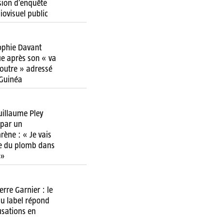
ion d’enquête
diovisuel public
ophie Davant
ue après son « va
 foutre » adressé
 Guinéa
uillaume Pley
par un
rène : « Je vais
re du plomb dans
 »
erre Garnier : le
u label répond
usations en