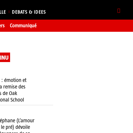
LLE
DEBATS & IDEES
ers
Communiqué
TINU
 : émotion et
 la remise des
s de Oak
ional School
téphane (L’amour
 le pré) dévoile