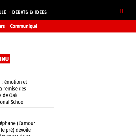
LLE
DEBATS & IDEES
ers
Communiqué
TINU
 : émotion et
 la remise des
s de Oak
ional School
téphane (L’amour
 le pré) dévoile