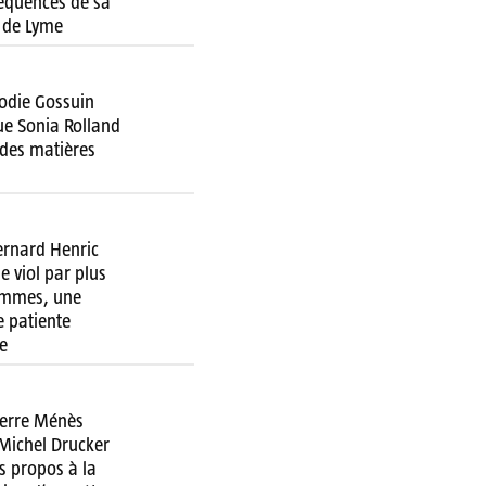
équences de sa
 de Lyme
lodie Gossuin
ue Sonia Rolland
 des matières
ernard Henric
e viol par plus
emmes, une
 patiente
e
ierre Ménès
 Michel Drucker
s propos à la