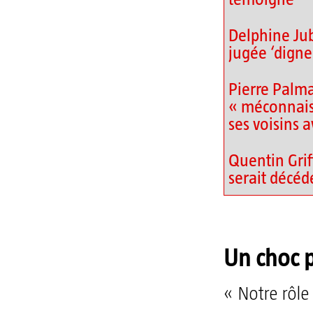
Delphine Jubi
jugée ‘digne 
Pierre Palm
« méconnais
ses voisins a
Quentin Grif
serait décéd
Un choc p
« Notre rôle 