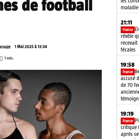
es de football
les cons
maladie
21:11
É
France
révèle q
recevait
1 Mai 2025 à 13:34
Varouze
fécales
1
min.
19:58
B
France
accusé d
de 70 f
ancienne
témoign
19:19
P
France
critique
après se