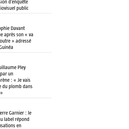
ion d’enquête
diovisuel public
ophie Davant
ue après son « va
 foutre » adressé
 Guinéa
uillaume Pley
par un
rène : « Je vais
re du plomb dans
 »
erre Garnier : le
u label répond
usations en