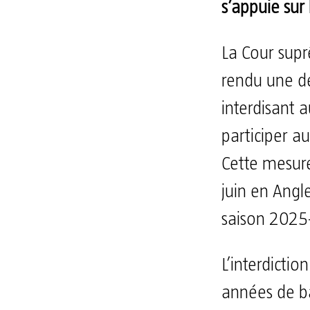
s’appuie sur 
La Cour sup
rendu une dé
interdisant 
participer a
Cette mesure
juin en Angle
saison 2025
L’interdictio
années de ba