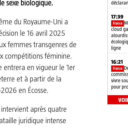
le sexe biologique.
déclaran
17:39
rême du Royaume-Uni a
Mi
France
cloud g
cision le 16 avril 2025
alourdis
écologiq
aux femmes transgenres de
ligne
ux compétitions féminine.
16:21
 entrera en vigueur le 1er
D
France
commiss
terre et à partir de la
vivre so
pour pro
-2026 en Écosse.
VOI
n intervient après quatre
taille juridique intense