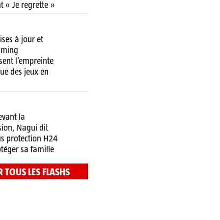
t « Je regrette »
ses à jour et
aming
sent l’empreinte
ue des jeux en
evant la
ion, Nagui dit
us protection H24
téger sa famille
R TOUS LES FLASHS