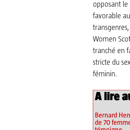
opposant le
favorable au
transgenres, 
Women Scotl
tranché en f
stricte du se
féminin.
A lire a
Bernard Henr
de 70 femme
témoigne