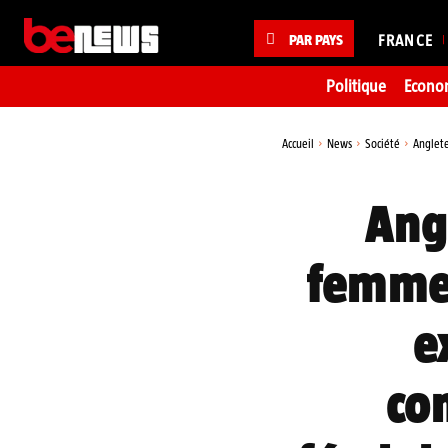
PAR PAYS
FRANCE
Politique
Econo
Accueil
News
Société
Anglete
Ang
femme
e
co