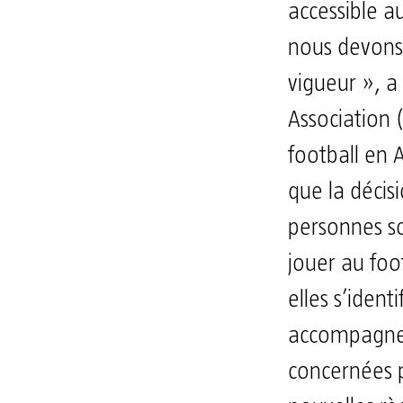
accessible a
nous devons 
vigueur », a 
Association 
football en 
que la décis
personnes s
jouer au foo
elles s’ident
accompagner
concernées p