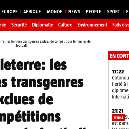
EUROPE
AFRIQUE
MONDE
NEWS
PEOPLE
SPORT
E
mie
Sécurité
Diplomatie
Culture
Environnement
Faits div
rre: les femmes transgenres exclues de compétitions féminines de
football
EN CON
leterre: les
17:22
s transgenres
Cotonou
fierté à
diplôme
xclues de
Internat
21:21
mpétitions
S
France
est dans