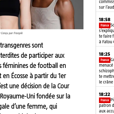
commiss
sur l’au
18:58
S
France
s’expliq
 Conçu par Freepik
te faire
à Fatou
transgenres sont
18:25
terdites de participer aux
G
France
 féminines de football en
menacé 
schizoph
t en Écosse à partir du 1er
te mett
le crâne
’est une décision de la Cour
18:22
Royaume-Uni fondée sur la
Pi
France
patron d
égale d’une femme, qui
aux acc